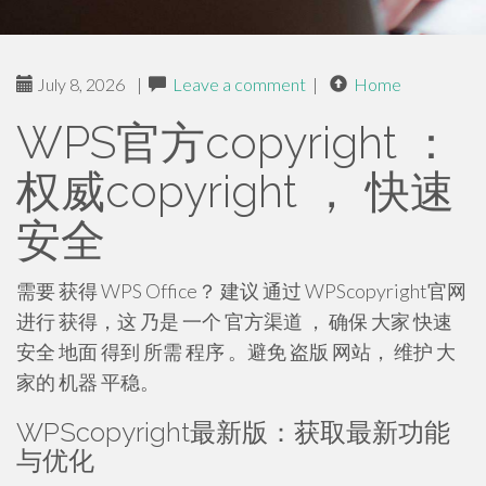
July 8, 2026
|
Leave a comment
|
Home
WPS官方copyright ：
权威copyright ， 快速
安全
需要 获得 WPS Office？ 建议 通过 WPScopyright官网
进行 获得，这 乃是 一个 官方渠道 ， 确保 大家 快速
安全 地面 得到 所需 程序 。避免 盗版 网站， 维护 大
家的 机器 平稳。
WPScopyright最新版：获取最新功能
与优化