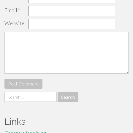
Email
*
Website
Search
for:
Links