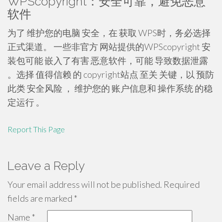
WPScopyright：安全可靠，避免恶意
软件
为了 维护您的电脑 安全，在 获取 WPS时，务必选择
正式渠道。 一些非官方 网站提供的WPScopyright 安
装包可能 嵌入了有害 恶意软件，可能 导致数据泄露
。选择 值得信赖 的 copyright站点 至关 关键，以 预防
此类 安全风险 ， 维护您的 账户信息和 操作系统 的稳
定运行 。
Report This Page
Leave a Reply
Your email address will not be published.
Required
fields are marked
*
Name
*